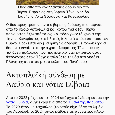
Η θέα από τον εναλλακτικό δρόμο για τον
Πύργο. Παραλιες στη βορεια Τήνο. Νησίδα
Πλανήτης, Αγία Θάλασσα και Καβαρούλκο
Ο δεύτερος τρόπος ειναι ο βόρειος δρόμος, που περνάει
από το χωριό Αετοφωλιά και καταλήγει στον Πύργο
περνώντας έξω από τα όχι και τόσο γνωστά χωριά της
Τήνου, Βενερδάτος και Πλατιά, 5 λεπτά απόσταση από τον
Πύργο. Πρόκειται για μία ήσυχη διαδρομή με πολλή ωραία
θέα στο Αιγαίο και την άγρια πλευρά της Τήνου με τις
χιλιάδες πεζούλες που πραγματικά μας εντυπωσίασαν.
Φτάνοντας στον Πύργο απολαύστε τη θέα στο νησάκι
Πλανήτης και στον μικρό κόλπο του Πανόρμου
Ακτοπλοϊκή σύνδεση με
Λαύριο και νότια Εύβοια
Από το 2022 μέχρι και το 2024 υπάρχει σύνδεση και με την
νότια Εύβοια
, συγκεκριμένα από το
λιμάνι της Καρύστου
.
Το 2023 ήταν με ταχύπλοο (το οποίο είχε βάση το λιμάνι
του Λαυρίου), το 2024 όπως μάθαμε με συμβατικό πλοίο.