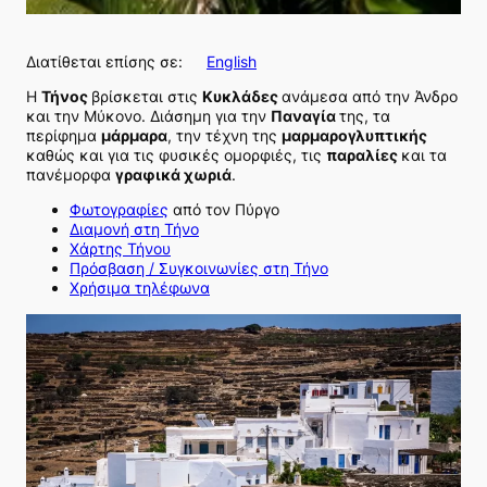
Διατίθεται επίσης σε:
English
Η
Τήνος
βρίσκεται στις
Κυκλάδες
ανάμεσα από την Άνδρο
και την Μύκονο. Διάσημη για την
Παναγία
της, τα
περίφημα
μάρμαρα
, την τέχνη της
μαρμαρογλυπτικής
καθώς και για τις φυσικές ομορφιές, τις
παραλίες
και τα
πανέμορφα
γραφικά χωριά
.
Φωτογραφίες
από τον Πύργο
Διαμονή στη Τήνο
Χάρτης Τήνου
Πρόσβαση / Συγκοινωνίες στη Τήνο
Χρήσιμα τηλέφωνα