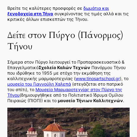
Βρείτε τις καλύτερες προσφορές σε
δωμάτια και
ξενοδοχεία στη Τήνο
συγκρίνοντας τις τιμές αλλά και τις
κριτικές άλλων επισκεπτών της Τήνου.
Δείτε στον Πύργο (Πάνορμος)
Τήνου
Σήμερα στον Πύργο λειτουργεί το Προπαρασκευαστικό &
Επαγγελματικό
Σχολείο Καλών Τεχνών
Πανόρμου Τήνου
που ιδρύθηκε το 1955 με στόχο την εκμάθηση της
καλλιτεχνικής μαρμαροτεχνίας (
www.tinosartschool.gr
), το
μουσείο του Γιαννούλη Χαλεπά
(στεγάζεται στο πατρικό
του σπίτι), το
Μουσείο Μαρμαροτεχνίας στον Πύργο της
Τήνου
(δημιουργήθηκε από το Πολιτιστικό Ίδρυμα Ομίλου
Πειραιώς (ΠΙΟΠ)) και το
μουσείο Τήνιων Καλλιτεχνών
.