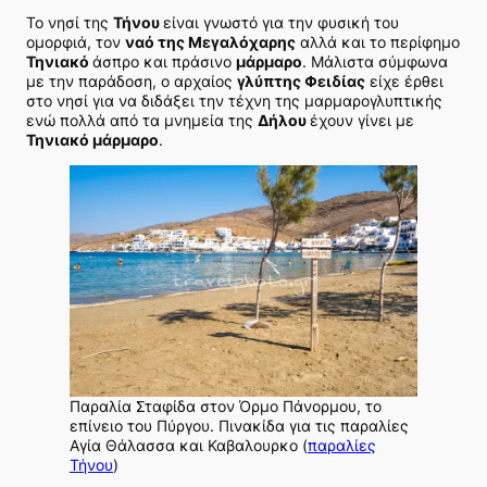
Το νησί της
Τήνου
είναι γνωστό για την φυσική του
ομορφιά, τον
ναό της Μεγαλόχαρης
αλλά και το περίφημο
Τηνιακό
άσπρο και πράσινο
μάρμαρο
. Μάλιστα σύμφωνα
με την παράδοση, ο αρχαίος
γλύπτης Φειδίας
είχε έρθει
στο νησί για να διδάξει την τέχνη της μαρμαρογλυπτικής
ενώ πολλά από τα μνημεία της
Δήλου
έχουν γίνει με
Τηνιακό μάρμαρο
.
Παραλία Σταφίδα στον Όρμο Πάνορμου, το
επίνειο του Πύργου. Πινακίδα για τις παραλίες
Αγία Θάλασσα και Καβαλουρκο (
παραλίες
Τήνου
)