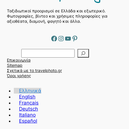
Ταξιδιωτικοί προορισμοί σε Ελλάδα και εξωτερικό.
Φωτογραφίες, βίντεο και χρήσιμες πληροφορίες για
αξιοθέατα, διαμονή, φαγητό και άλλα.
Facebook
Instagram
YouTube
Pinterest
Α
ν
Επικοινωνία
α
Sitemap
ζ
Σχετικά με το travelphoto.gr
ή
Όροι χρήσης
τ
η
Ελληνικά
σ
English
η
Français
Deutsch
Italiano
Español