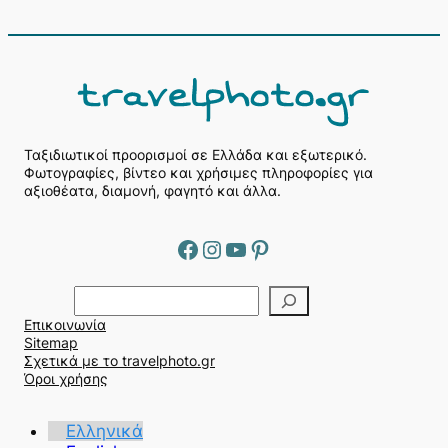
Ταξιδιωτικοί προορισμοί σε Ελλάδα και εξωτερικό.
Φωτογραφίες, βίντεο και χρήσιμες πληροφορίες για
αξιοθέατα, διαμονή, φαγητό και άλλα.
Facebook
Instagram
YouTube
Pinterest
Α
ν
Επικοινωνία
α
Sitemap
ζ
Σχετικά με το travelphoto.gr
ή
Όροι χρήσης
τ
η
Ελληνικά
σ