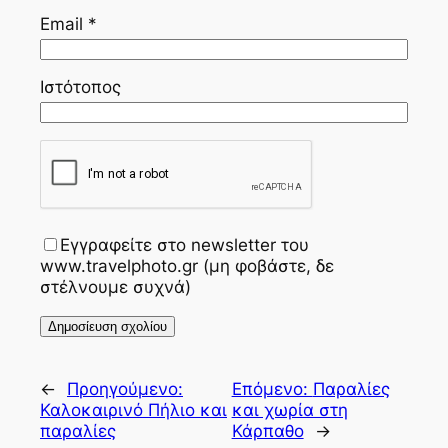
Email
*
Ιστότοπος
Εγγραφείτε στο newsletter του
www.travelphoto.gr (μη φοβάστε, δε
στέλνουμε συχνά)
←
Προηγούμενο:
Επόμενο:
Παραλίες
Καλοκαιρινό Πήλιο και
και χωρία στη
παραλίες
Κάρπαθο
→