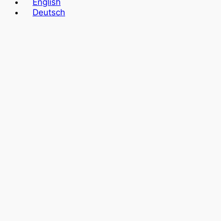
English
η
Deutsch