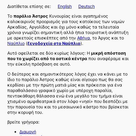
Διατίθεται επίσης σε:
English
Deutsch
Το
παράλιο Άστρος
Κυνουρίας είναι αγαπημένος
καλοκαιρινός προορισμός για τους κατοίκους των νομών
Αρκαδίας, Αργολίδος και όχι μόνο καθώς τα τελευταία
χρόνια γνωρίζει σημαντική αλλά ήπια τουριστική ανάπτυξη
με αρκετούς επισκέπτες από την
Αθήνα
, το Άργος και το
Ναύπλιο
(
ξενοδοχεία στο Ναύπλιο
).
Αυτό οφείλεται σε δύο κυρίως λόγους: Η
μικρή απόσταση
που το χωρίζει από τα αστικά κέντρα
που αναφέραμε και
την εύκολη πρόσβαση σε αυτό.
Ο δεύτερος και σημαντικότερος λόγος έχει να κάνει με το
ίδιο το παράλιο Άστρος καθώς είναι σίγουρο πως θα σας
κερδίσει με την πρώτη ματιά μίας και πρόκειται για ένα
παραθαλάσσιο γραφικό χωρίο με υπέροχη παραλία,
πεντακάθαρη θάλασσα ενώ ένα μεγάλο του τμήμα είναι
χτισμένο αμφιθεατρικά στον λόφο «νησί» που δεσπόζει με
την παρουσία του και το μεσαιωνικό κάστρο που βρίσκεται
στην κορυφή του.
βρείτε γρήγορα:
Διαμονή