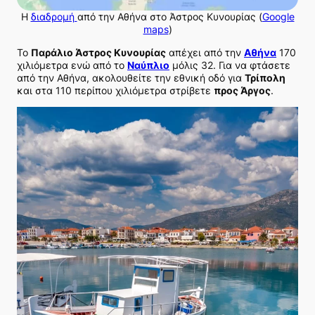
Η
διαδρομή
από την Αθήνα στο Άστρος Κυνουρίας (
Google
maps
)
Το
Παράλιο Άστρος Κυνουρίας
απέχει από την
Αθήνα
170
χιλιόμετρα ενώ από το
Ναύπλιο
μόλις 32.
Για να φτάσετε
από την Αθήνα, ακολουθείτε την εθνική οδό για
Τρίπολη
και στα 110 περίπου χιλιόμετρα στρίβετε
προς Άργος
.