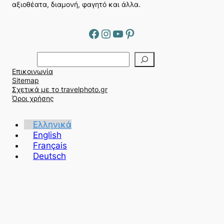
αξιοθέατα, διαμονή, φαγητό και άλλα.
Facebook
Instagram
YouTube
Pinterest
Α
ν
Επικοινωνία
α
Sitemap
ζ
Σχετικά με το travelphoto.gr
ή
Όροι χρήσης
τ
η
Ελληνικά
σ
English
η
Français
Deutsch