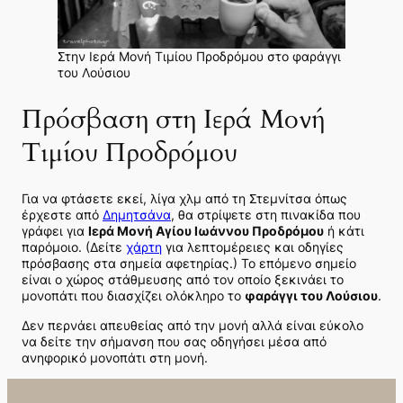
Στην Ιερά Μονή Τιμίου Προδρόμου στο φαράγγι
του Λούσιου
Πρόσβαση στη Ιερά Μονή
Τιμίου Προδρόμου
Για να φτάσετε εκεί, λίγα χλμ από τη Στεμνίτσα όπως
έρχεστε από
Δημητσάνα
, θα στρίψετε στη πινακίδα που
γράφει για
Ιερά Μονή
Αγίου Ιωάννου
Προδρόμου
ή κάτι
παρόμοιο. (Δείτε
χάρτη
για λεπτομέρειες και οδηγίες
πρόσβασης στα σημεία αφετηρίας.) Το επόμενο σημείο
είναι ο χώρος στάθμευσης από τον οποίο ξεκινάει το
μονοπάτι που διασχίζει ολόκληρο το
φαράγγι του Λούσιου
.
Δεν περνάει απευθείας από την μονή αλλά είναι εύκολο
να δείτε την σήμανση που σας οδηγήσει μέσα από
ανηφορικό μονοπάτι στη μονή.