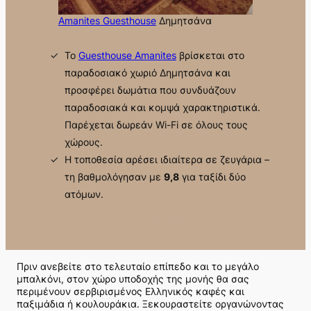
Amanites Guesthouse
Δημητσάνα
Το
Guesthouse Amanites
βρίσκεται στο
παραδοσιακό χωριό Δημητσάνα και
προσφέρει δωμάτια που συνδυάζουν
παραδοσιακά και κομψά χαρακτηριστικά.
Παρέχεται δωρεάν Wi-Fi σε όλους τους
χώρους.
Η τοποθεσία αρέσει ιδιαίτερα σε ζευγάρια –
τη βαθμολόγησαν με
9,8
για ταξίδι δύο
ατόμων.
Διαθεσιμότητα
Πριν ανεβείτε στο τελευταίο επίπεδο και το μεγάλο
μπαλκόνι, στον χώρο υποδοχής της μονής θα σας
περιμένουν σερβιρισμένος Ελληνικός καφές και
παξιμάδια ή κουλουράκια. Ξεκουραστείτε οργανώνοντας