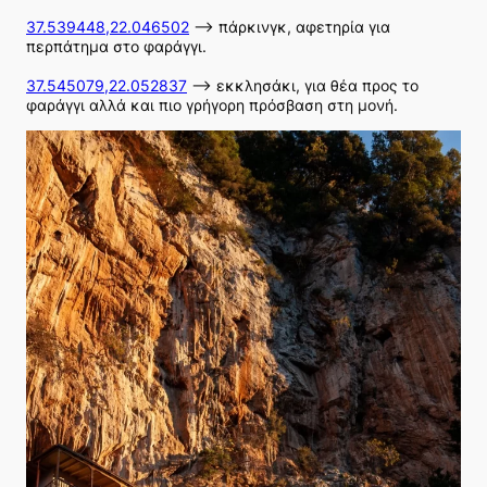
37.539448,22.046502
–> πάρκινγκ, αφετηρία για
περπάτημα στο φαράγγι.
37.545079,22.052837
–> εκκλησάκι, για θέα προς το
φαράγγι αλλά και πιο γρήγορη πρόσβαση στη μονή.