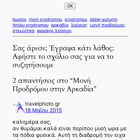
lousios
moni prodromou
prodromou
slider-autumn
timiou prodromou
αρκαδία
λούσιος
μονή προδρόμου
στεμνίτσα
φαράγγι λούσιου
Σας άρεσε; Έγραψα κάτι λάθος;
Αφήστε το σχόλιο σας για να το
συζητήσουμε
2 απαντήσεις στο “Μονή
Προδρόμου στην Αρκαδία”
travelphoto.gr
18 Μαΐου 2015
καλημέρα σας,
αν θυμάμαι καλά είναι περίπου μισή ωρα με
τα πόδια φυσικά. Αυτή τη διαδρομή την ειχα