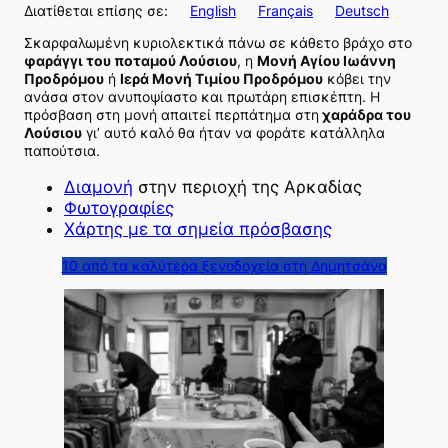
Διατίθεται επίσης σε:
English
Français
Deutsch
Σκαρφαλωμένη κυριολεκτικά πάνω σε κάθετο βράχο στο
φαράγγι του ποταμού Λούσιου
, η
Μονή Αγίου Ιωάννη
Προδρόμου
ή
Ιερά Μονή Τιμίου Προδρόμου
κόβει την
ανάσα στον ανυποψίαστο και πρωτάρη επισκέπτη. Η
πρόσβαση στη μονή απαιτεί περπάτημα στη
χαράδρα του
Λούσιου
γι’ αυτό καλό θα ήταν να φοράτε κατάλληλα
παπούτσια.
Διαμονή
στην περιοχή της Αρκαδίας
Φωτογραφίες
Χάρτης με τα σημεία πρόσβασης
10 από τα καλύτερα ξενοδοχεία στη Δημητσάνα