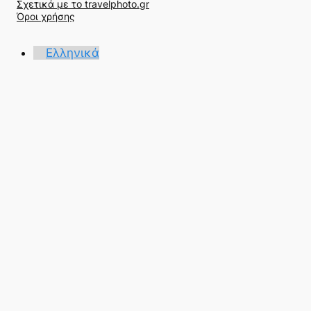
ζ
Σχετικά με το travelphoto.gr
ή
Όροι χρήσης
τ
η
Ελληνικά
σ
η