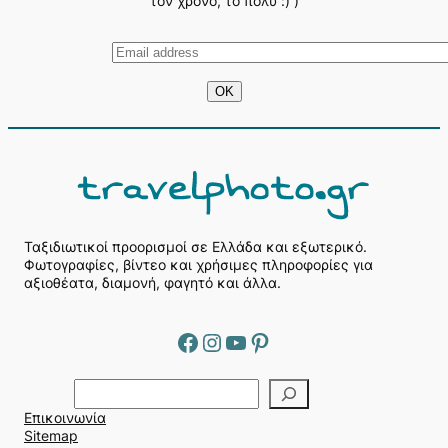
τον χρόνο, το πολύ :) )
Ταξιδιωτικοί προορισμοί σε Ελλάδα και εξωτερικό.
Φωτογραφίες, βίντεο και χρήσιμες πληροφορίες για
αξιοθέατα, διαμονή, φαγητό και άλλα.
Facebook
Instagram
YouTube
Pinterest
Α
ν
Επικοινωνία
α
Sitemap