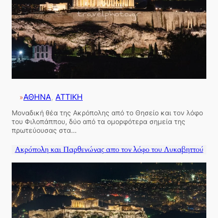
ΑΘΗΝΑ
, 
ΑΤΤΙΚΗ
»
Μοναδική θέα της Ακρόπολης από το Θησείο και τον λόφο
του Φιλοπάππου, δύο από τα ομορφότερα σημεία της
πρωτεύουσας στα…
Ακρόπολη και Παρθενώνας απο τον λόφο του Λυκαβηττού