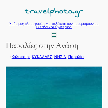
Μετάβαση
στο
περιεχόμενο
Χρήσιμες πληροφορίες για ταξιδιωτικούς προορισμούς σε
Ελλάδα και εξωτερικό.
Παραλίες στην Ανάφη
Καλοκαίρι
, 
ΚΥΚΛΑΔΕΣ
, 
ΝΗΣΙΑ
, 
Παραλία
»