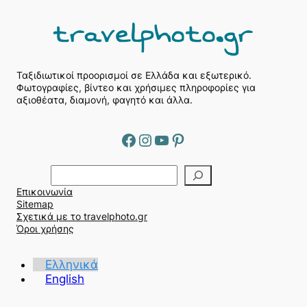
Ταξιδιωτικοί προορισμοί σε Ελλάδα και εξωτερικό.
Φωτογραφίες, βίντεο και χρήσιμες πληροφορίες για
αξιοθέατα, διαμονή, φαγητό και άλλα.
Facebook
Instagram
YouTube
Pinterest
Α
ν
Επικοινωνία
α
Sitemap
ζ
Σχετικά με το travelphoto.gr
ή
Όροι χρήσης
τ
η
Ελληνικά
σ
English
η