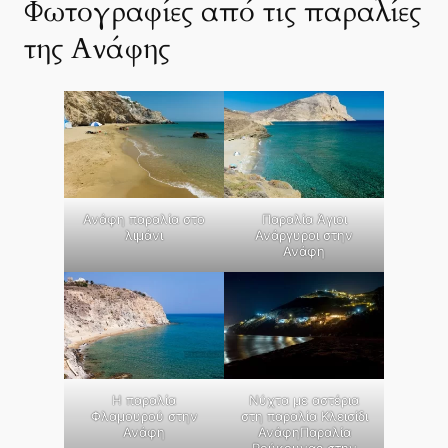
Φωτογραφίες από τις παραλίες
της Ανάφης
Ανάφη παραλία στο
Παραλία Άγιοι
λιμάνι
Ανάργυροι στην
Ανάφη
Η παραλία
Νύχτα με αστέρια
Φλαμουρού στην
στη παραλία Κλεισίδι
Ανάφη
ΑνάφηΠαραλία
Ρούκουνας στην