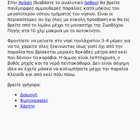
Στην
Ανάφη
(διαβάστε το αναλυτικό
άρθρο
) θα βρείτε
πανέμορφες αμμουδερές παραλίες κατά μήκους του
μεγαλύτερου νότιου τμήματος του νησιού. Είναι οι
περισσότερες αν όχι όλες με εύκολη πρόσβαση και θα τις
βρείτε από το λιμάνι μέχρι το μοναστήρι της Ζωοδόχου
Πηγής στα 10 χλμ μακρυά με το αυτοκίνητο.
Φροντίστε να μείνετε στο νησί τουλάχιστον 3-4 μέρες για
να τις χαρείτε όλες ξεκινώντας ίσως γιατί όχι από την
παραλία που βρίσκεται μερικές δεκάδες μέτρα από εκεί
που δένουν τα καράβια. Η άμμος είναι λεπτόχρυση, ο
βυθός ρηχός και τα νερά πεντακάθαρα. Δεν είναι άσχημη
ιδέα αν έχετε μάσκα να κολυμπήσετε μέχρι την παραλία
Κλεισίδι και από εκεί πάλι πίσω.
βρείτε γρήγορα:
Διαμονή
Φωτογραφίες
Χάρτης