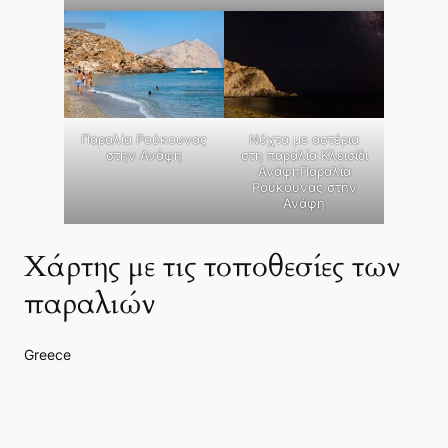
Παραλία Ρούκουνας
Νύχτα με αστέρια
στην Ανάφη
στη παραλία Κλεισίδι
ΑνάφηΠαραλία
Ρούκουνας στην
Ανάφη
Χάρτης με τις τοποθεσίες των
παραλιών
Greece