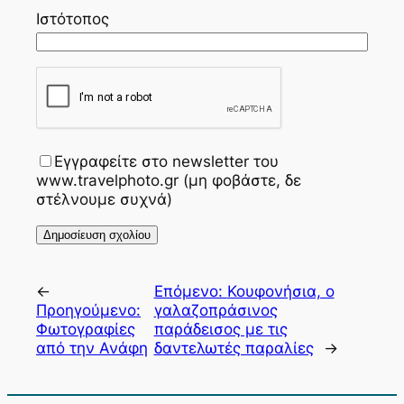
Ιστότοπος
Εγγραφείτε στο newsletter του
www.travelphoto.gr (μη φοβάστε, δε
στέλνουμε συχνά)
←
Επόμενο:
Κουφονήσια, ο
Προηγούμενο:
γαλαζοπράσινος
Φωτογραφίες
παράδεισος με τις
από την Ανάφη
δαντελωτές παραλίες
→