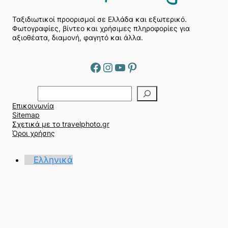
Ταξιδιωτικοί προορισμοί σε Ελλάδα και εξωτερικό.
Φωτογραφίες, βίντεο και χρήσιμες πληροφορίες για
αξιοθέατα, διαμονή, φαγητό και άλλα.
Facebook
Instagram
YouTube
Pinterest
Α
ν
Επικοινωνία
α
Sitemap
ζ
Σχετικά με το travelphoto.gr
ή
Όροι χρήσης
τ
η
Ελληνικά
σ
η