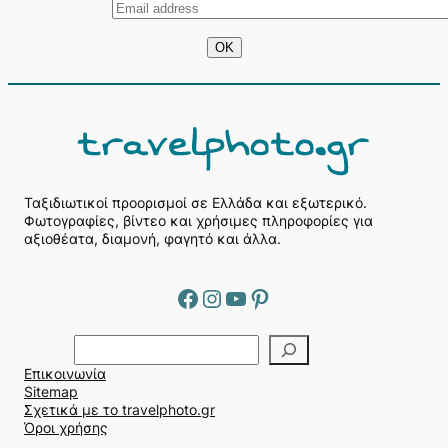
Ταξιδιωτικοί προορισμοί σε Ελλάδα και εξωτερικό.
Φωτογραφίες, βίντεο και χρήσιμες πληροφορίες για
αξιοθέατα, διαμονή, φαγητό και άλλα.
Facebook
Instagram
YouTube
Pinterest
Α
ν
Επικοινωνία
α
Sitemap
ζ
Σχετικά με το travelphoto.gr
ή
Όροι χρήσης