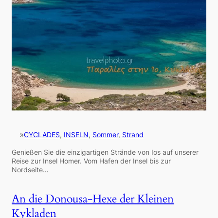
»
CYCLADES
, 
INSELN
, 
Sommer
, 
Strand
Genießen Sie die einzigartigen Strände von Ios auf unserer
Reise zur Insel Homer. Vom Hafen der Insel bis zur
Nordseite…
An die Donousa-Hexe der Kleinen
Kykladen