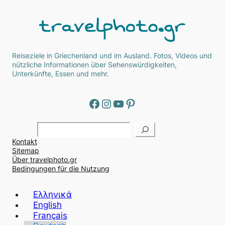
Reiseziele in Griechenland und im Ausland. Fotos, Videos und
nützliche Informationen über Sehenswürdigkeiten,
Unterkünfte, Essen und mehr.
Facebook
Instagram
YouTube
Pinterest
Α
ν
Kontakt
α
Sitemap
ζ
Über travelphoto.gr
ή
Bedingungen für die Nutzung
τ
η
Ελληνικά
σ
English
η
Français