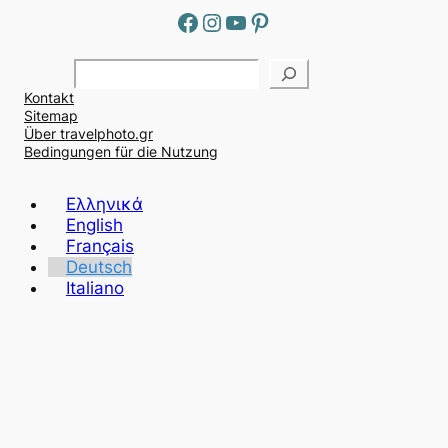
Facebook
Instagram
YouTube
Pinterest
Α
ν
Kontakt
α
Sitemap
ζ
Über travelphoto.gr
ή
Bedingungen für die Nutzung
τ
η
Ελληνικά
σ
English
η
Français
Deutsch
Italiano