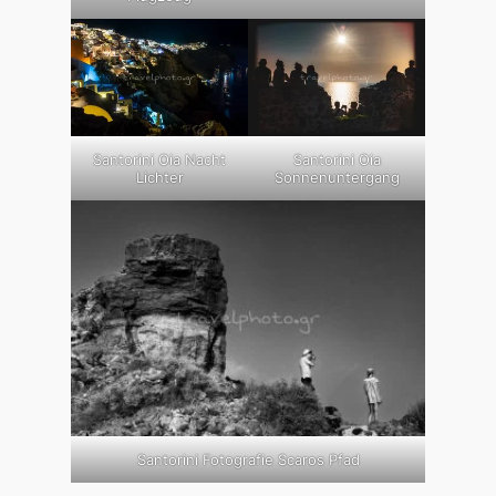
Santorini Oia Nacht
Santorini Oia
Lichter
Sonnenuntergang
Santorini Fotografie Scaros Pfad