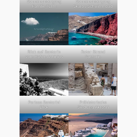
Sonnenuntergang
Sonnenuntergang
Familie Turm
Skaros Schwimmbad
Blick auf Santorin
Roter Strand
vom Hafen Athinios
Santorin
Perissa Santorini
Prähistorische
Blick
Siedlung Akrotiri