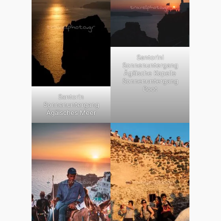
Santorini
Sonnenuntergang
Ägäische Kapelle
Sonnenuntergang
Boot
Santorin
Sonnenuntergang
Ägäisches Meer