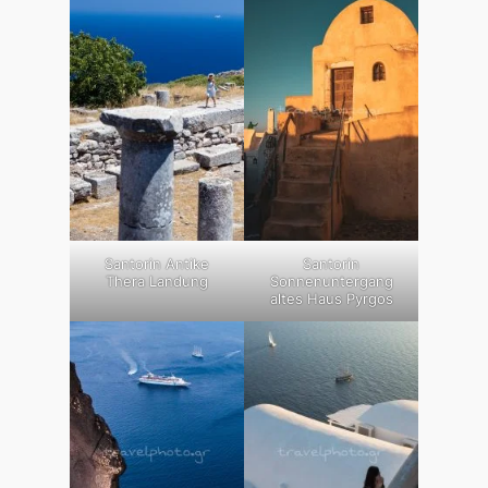
Santorin Antike
Santorin
Thera Landung
Sonnenuntergang
altes Haus Pyrgos