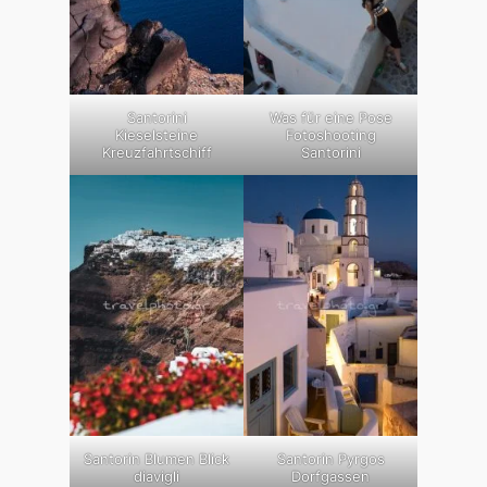
Santorini
Was für eine Pose
Kieselsteine
Fotoshooting
Kreuzfahrtschiff
Santorini
Santorin Blumen Blick
Santorin Pyrgos
diavigli
Dorfgassen