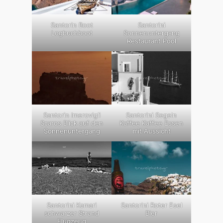
Santorin Boot
Santorini
Logbuchboot
Sonnenuntergang
Restaurant Pool
Santorin Imerovigli
Santorini Segeln
Scaros Blick auf den
Kaffee Kaffee Essen
Sonnenuntergang
mit Aussicht
Santorini Kamari
Santorini Roter Esel
schwarzer Strand
Bier
Flugzeug