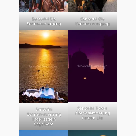
Santorini Oia
Santorini Oia
Sonnenuntergang
Sonnenuntergang
Santorini Tower
Santorini
Abenddämmerung
Sonnenuntergang
Farben Lila
Tagessegeln
Segelboot