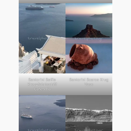
Santorini Selfie
Santorini Scaros Krug
Kreuzfahrtschiff
Vase
Cafeteria