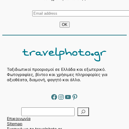
Ταξιδιωτικοί προορισμοί σε Ελλάδα και εξωτερικό.
Φωτογραφίες, βίντεο και χρήσιμες πληροφορίες για
αξιοθέατα, διαμονή, φαγητό και άλλα.
Facebook
Instagram
YouTube
Pinterest
Α
ν
Επικοινωνία
α
Sitemap
ζ
Σχετικά με το travelphoto.gr