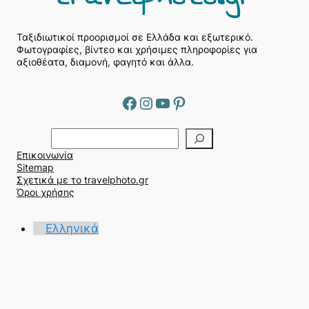
Ταξιδιωτικοί προορισμοί σε Ελλάδα και εξωτερικό.
Φωτογραφίες, βίντεο και χρήσιμες πληροφορίες για
αξιοθέατα, διαμονή, φαγητό και άλλα.
Facebook
Instagram
YouTube
Pinterest
Α
ν
Επικοινωνία
α
Sitemap
ζ
Σχετικά με το travelphoto.gr
ή
Όροι χρήσης
τ
η
Ελληνικά
σ
η