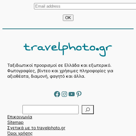
Ταξιδιωτικοί προορισμοί σε Ελλάδα και εξωτερικό.
Φωτογραφίες, βίντεο και χρήσιμες πληροφορίες για
αξιοθέατα, διαμονή, φαγητό και άλλα.
Facebook
Instagram
YouTube
Pinterest
Α
ν
Επικοινωνία
α
Sitemap
ζ
Σχετικά με το travelphoto.gr
ή
Όροι χρήσης