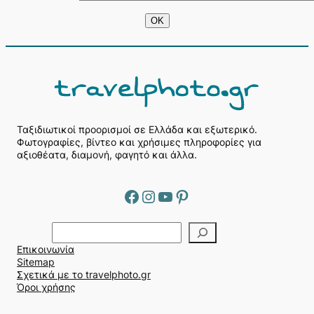
Ταξιδιωτικοί προορισμοί σε Ελλάδα και εξωτερικό.
Φωτογραφίες, βίντεο και χρήσιμες πληροφορίες για
αξιοθέατα, διαμονή, φαγητό και άλλα.
Facebook
Instagram
YouTube
Pinterest
Α
ν
Επικοινωνία
α
Sitemap
ζ
Σχετικά με το travelphoto.gr
ή
Όροι χρήσης
τ