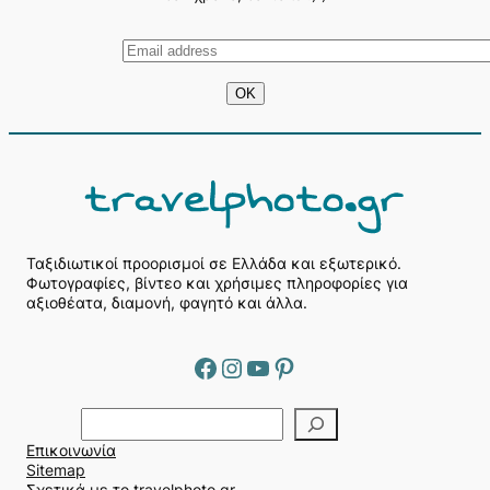
Ταξιδιωτικοί προορισμοί σε Ελλάδα και εξωτερικό.
Φωτογραφίες, βίντεο και χρήσιμες πληροφορίες για
αξιοθέατα, διαμονή, φαγητό και άλλα.
Facebook
Instagram
YouTube
Pinterest
Α
ν
Επικοινωνία
α
Sitemap
ζ
Σχετικά με το travelphoto.gr