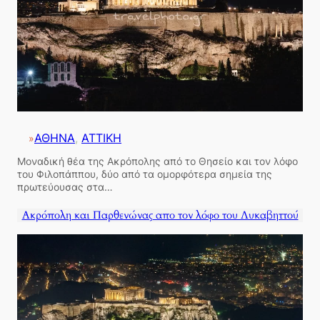
ΑΘΗΝΑ
, 
ΑΤΤΙΚΗ
»
Μοναδική θέα της Ακρόπολης από το Θησείο και τον λόφο
του Φιλοπάππου, δύο από τα ομορφότερα σημεία της
πρωτεύουσας στα…
Ακρόπολη και Παρθενώνας απο τον λόφο του Λυκαβηττού