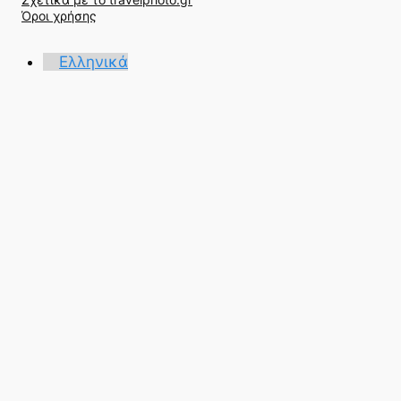
ή
Όροι χρήσης
τ
η
Ελληνικά
σ
η