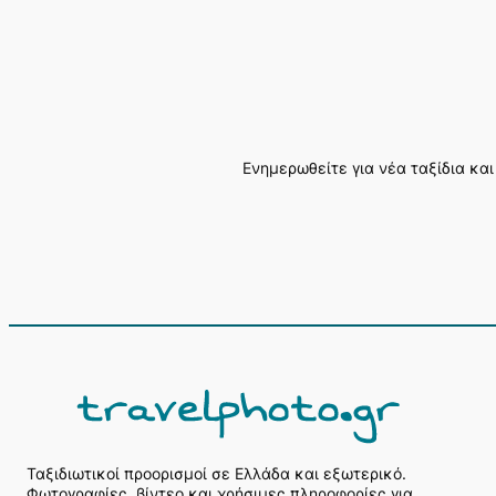
Ενημερωθείτε για νέα ταξίδια και
Α
ν
α
ζ
ή
Ταξιδιωτικοί προορισμοί σε Ελλάδα και εξωτερικό.
Φωτογραφίες, βίντεο και χρήσιμες πληροφορίες για