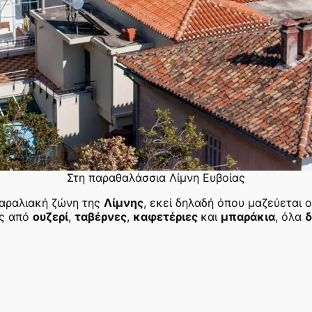
Στη παραθαλάσσια Λίμνη Ευβοίας
παραλιακή ζώνη της
Λίμνης
, εκεί δηλαδή όπου μαζεύεται 
ος από
ουζερί
,
ταβέρνες
,
καφετέριες
και
μπαράκια
, όλα
δ