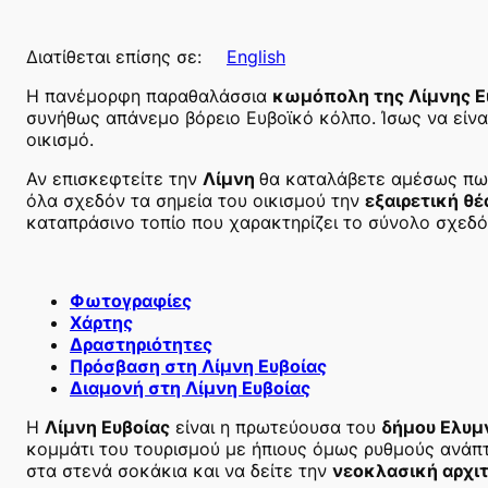
Διατίθεται επίσης σε:
English
Η πανέμορφη παραθαλάσσια
κωμόπολη της Λίμνης Ε
συνήθως απάνεμο βόρειο Ευβοϊκό κόλπο. Ίσως να είνα
οικισμό.
Αν επισκεφτείτε την
Λίμνη
θα καταλάβετε αμέσως πως
όλα σχεδόν τα σημεία του οικισμού την
εξαιρετική θέ
καταπράσινο τοπίο που χαρακτηρίζει το σύνολο σχεδ
Φωτογραφίες
Χάρτης
Δραστηριότητες
Πρόσβαση στη Λίμνη Ευβοίας
Διαμονή στη Λίμνη Ευβοίας
Η
Λίμνη Ευβοίας
είναι η πρωτεύουσα του
δήμου Ελυμ
κομμάτι του τουρισμού με ήπιους όμως ρυθμούς ανάπτ
στα στενά σοκάκια και να δείτε την
νεοκλασική αρχι