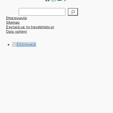
Α
ν
Επικοινωνία
α
Sitemap
ζ
Σχετικά με το travelphoto.gr
ή
Όροι χρήσης
τ
η
Ελληνικά
σ
η