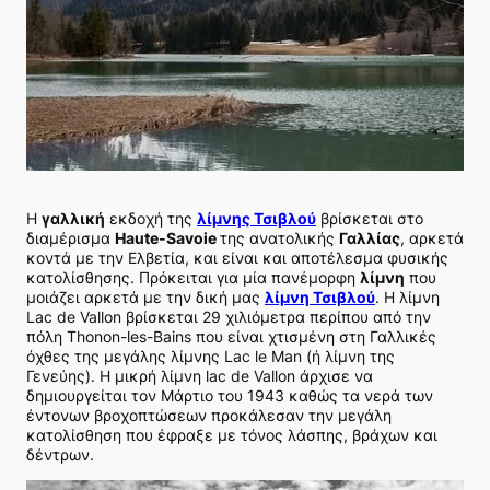
Η
γαλλική
εκδοχή της
λίμνης Τσιβλού
βρίσκεται στο
διαμέρισμα
Haute-Savoie
της ανατολικής
Γαλλίας
, αρκετά
κοντά με την Ελβετία, και είναι και αποτέλεσμα φυσικής
κατολίσθησης. Πρόκειται για μία πανέμορφη
λίμνη
που
μοιάζει αρκετά με την δική μας
λίμνη Τσιβλού
. H λίμνη
Lac de Vallon βρίσκεται 29 χιλιόμετρα περίπου από την
πόλη Thonon-les-Bains που είναι χτισμένη στη Γαλλικές
όχθες της μεγάλης λίμνης Lac le Man (ή λίμνη της
Γενεύης). Η μικρή λίμνη lac de Vallon άρχισε να
δημιουργείται τον Μάρτιο του 1943 καθώς τα νερά των
έντονων βροχοπτώσεων προκάλεσαν την μεγάλη
κατολίσθηση που έφραξε με τόνος λάσπης, βράχων και
δέντρων.