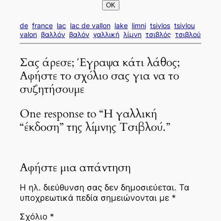
de
france
lac
lac de vallon
lake
limni
tsivlos
tsivlou
valon
βαλλόν
βαλόν
γαλλική
λίμνη
τσιβλός
τσιβλού
Σας άρεσε; Έγραψα κάτι λάθος;
Αφήστε το σχόλιο σας για να το
συζητήσουμε
One response to “Η γαλλική
“έκδοση” της λίμνης Τσιβλού.”
Αφήστε μια απάντηση
Η ηλ. διεύθυνση σας δεν δημοσιεύεται.
Τα
υποχρεωτικά πεδία σημειώνονται με
*
Σχόλιο
*