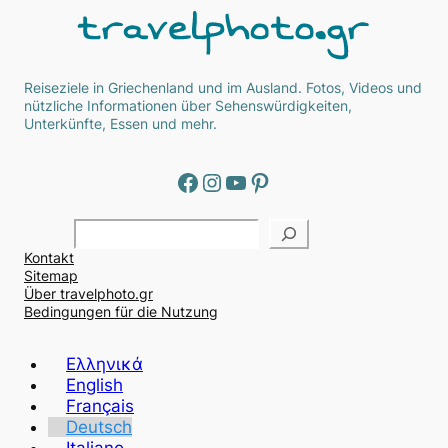
Reiseziele in Griechenland und im Ausland. Fotos, Videos und
nützliche Informationen über Sehenswürdigkeiten,
Unterkünfte, Essen und mehr.
Facebook
Instagram
YouTube
Pinterest
Α
ν
Kontakt
α
Sitemap
ζ
Über travelphoto.gr
ή
Bedingungen für die Nutzung
τ
η
Ελληνικά
σ
English
η
Français
Deutsch
Italiano