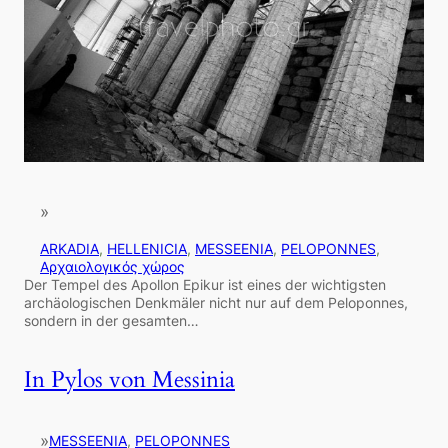
»
ARKADIA
, 
HELLENICIA
, 
MESSEENIA
, 
PELOPONNES
, 
Αρχαιολογικός χώρος
Der Tempel des Apollon Epikur ist eines der wichtigsten
archäologischen Denkmäler nicht nur auf dem Peloponnes,
sondern in der gesamten…
In Pylos von Messinia
»
MESSEENIA
, 
PELOPONNES