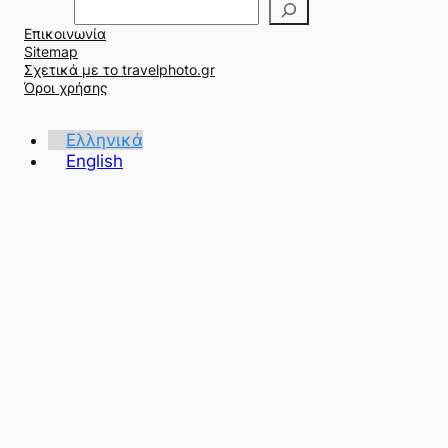
Α
ν
Επικοινωνία
α
Sitemap
ζ
Σχετικά με το travelphoto.gr
ή
Όροι χρήσης
τ
η
Ελληνικά
σ
English
η