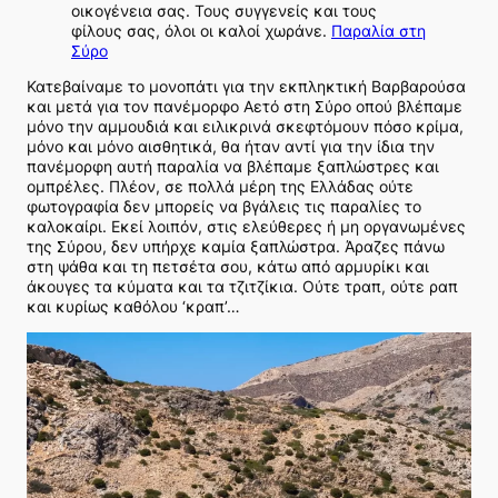
οικογένεια σας. Τους συγγενείς και τους
φίλους σας, όλοι οι καλοί χωράνε.
Παραλία στη
Σύρο
Κατεβαίναμε το μονοπάτι για την εκπληκτική Βαρβαρούσα
και μετά για τον πανέμορφο Αετό στη Σύρο οπού βλέπαμε
μόνο την αμμουδιά και ειλικρινά σκεφτόμουν πόσο κρίμα,
μόνο και μόνο αισθητικά, θα ήταν αντί για την ίδια την
πανέμορφη αυτή παραλία να βλέπαμε ξαπλώστρες και
ομπρέλες. Πλέον, σε πολλά μέρη της Ελλάδας ούτε
φωτογραφία δεν μπορείς να βγάλεις τις παραλίες το
καλοκαίρι. Εκεί λοιπόν, στις ελεύθερες ή μη οργανωμένες
της Σύρου, δεν υπήρχε καμία ξαπλώστρα. Άραζες πάνω
στη ψάθα και τη πετσέτα σου, κάτω από αρμυρίκι και
άκουγες τα κύματα και τα τζιτζίκια. Ούτε τραπ, ούτε ραπ
και κυρίως καθόλου ‘κραπ’…