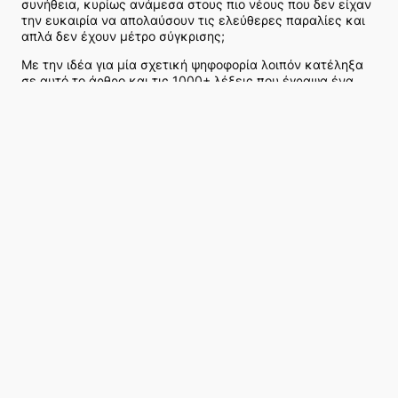
συνήθεια, κυρίως ανάμεσα στους πιο νέους που δεν είχαν
την ευκαιρία να απολαύσουν τις ελεύθερες παραλίες και
απλά δεν έχουν μέτρο σύγκρισης;
Με την ιδέα για μία σχετική ψηφοφορία λοιπόν κατέληξα
σε αυτό το άρθρο και τις 1000+ λέξεις που έγραψα ένα
Αυγουστιάτικο βράδυ του 2023. Ας μετρήσουμε λοιπόν τα
κουκιά μας (ωραία έκφραση) και ας δούμε που είμαστε
πάνω στο θέμα των παραλιών μας. (το μας θα συνεχίσω
να το γράφω όποια και αν είναι τα αποτελέσματα).
κείμενο/φωτογραφίες:
Γιάννης Τσουρατζής
Ψηφοφορία για τις παραλίες
Χρήσιμα άρθρα και
πληροφορίες για τις
ξαπλώστρες και τις άδειες στις
παραλίες