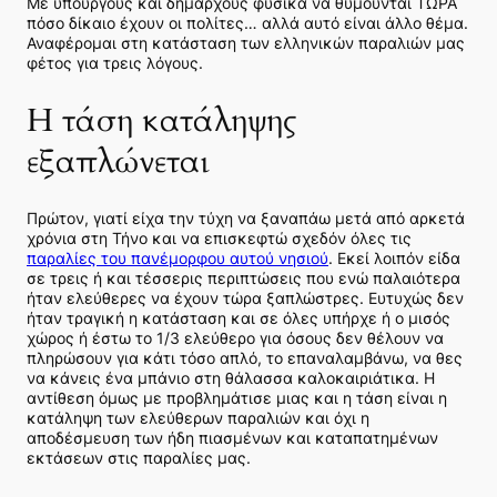
Με υπουργούς και δημάρχους φυσικά να θυμούνται ΤΩΡΑ
πόσο δίκαιο έχουν οι πολίτες… αλλά αυτό είναι άλλο θέμα.
Αναφέρομαι στη κατάσταση των ελληνικών παραλιών μας
φέτος για τρεις λόγους.
Η τάση κατάληψης
εξαπλώνεται
Πρώτον, γιατί είχα την τύχη να ξαναπάω μετά από αρκετά
χρόνια στη Τήνο και να επισκεφτώ σχεδόν όλες τις
παραλίες του πανέμορφου αυτού νησιού
. Εκεί λοιπόν είδα
σε τρεις ή και τέσσερις περιπτώσεις που ενώ παλαιότερα
ήταν ελεύθερες να έχουν τώρα ξαπλώστρες. Ευτυχώς δεν
ήταν τραγική η κατάσταση και σε όλες υπήρχε ή ο μισός
χώρος ή έστω το 1/3 ελεύθερο για όσους δεν θέλουν να
πληρώσουν για κάτι τόσο απλό, το επαναλαμβάνω, να θες
να κάνεις ένα μπάνιο στη θάλασσα καλοκαιριάτικα. Η
αντίθεση όμως με προβλημάτισε μιας και η τάση είναι η
κατάληψη των ελεύθερων παραλιών και όχι η
αποδέσμευση των ήδη πιασμένων και καταπατημένων
εκτάσεων στις παραλίες μας.