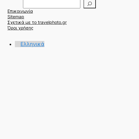
Α
ν
Επικοινωνία
α
Sitemap
ζ
Σχετικά με το travelphoto.gr
ή
Όροι χρήσης
τ
η
Ελληνικά
σ
η