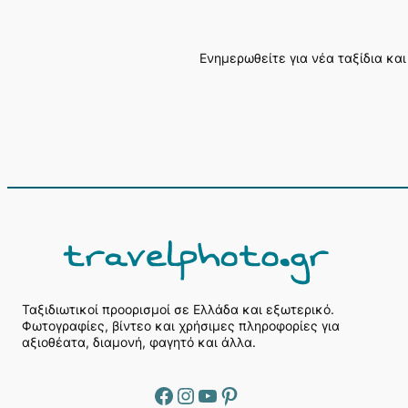
Ενημερωθείτε για νέα ταξίδια και
Α
ν
α
ζ
ή
Ταξιδιωτικοί προορισμοί σε Ελλάδα και εξωτερικό.
Φωτογραφίες, βίντεο και χρήσιμες πληροφορίες για
τ
αξιοθέατα, διαμονή, φαγητό και άλλα.
η
σ
η
Facebook
Instagram
YouTube
Pinterest