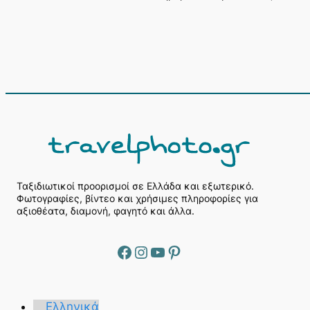
Α
ν
α
ζ
ή
Ταξιδιωτικοί προορισμοί σε Ελλάδα και εξωτερικό.
Φωτογραφίες, βίντεο και χρήσιμες πληροφορίες για
τ
αξιοθέατα, διαμονή, φαγητό και άλλα.
η
σ
η
Facebook
Instagram
YouTube
Pinterest
Ελληνικά