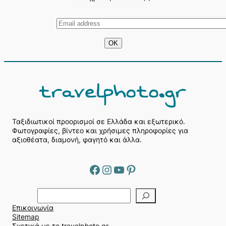
Ταξιδιωτικοί προορισμοί σε Ελλάδα και εξωτερικό.
Φωτογραφίες, βίντεο και χρήσιμες πληροφορίες για
αξιοθέατα, διαμονή, φαγητό και άλλα.
Facebook
Instagram
YouTube
Pinterest
Α
ν
Επικοινωνία
α
Sitemap
ζ
Σχετικά με το travelphoto.gr