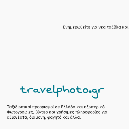
Ενημερωθείτε για νέα ταξίδια και
Α
ν
α
ζ
ή
Ταξιδιωτικοί προορισμοί σε Ελλάδα και εξωτερικό.
Φωτογραφίες, βίντεο και χρήσιμες πληροφορίες για
τ
αξιοθέατα, διαμονή, φαγητό και άλλα.
η
σ