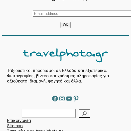
Ταξιδιωτικοί προορισμοί σε Ελλάδα και εξωτερικό.
Φωτογραφίες, βίντεο και χρήσιμες πληροφορίες για
αξιοθέατα, διαμονή, φαγητό και άλλα.
Facebook
Instagram
YouTube
Pinterest
Α
ν
Επικοινωνία
α
Sitemap
ζ
Σχετικά με το travelphoto.gr