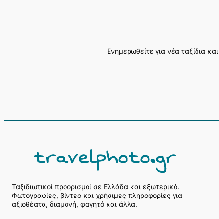
Ενημερωθείτε για νέα ταξίδια και
Α
ν
α
ζ
ή
Ταξιδιωτικοί προορισμοί σε Ελλάδα και εξωτερικό.
Φωτογραφίες, βίντεο και χρήσιμες πληροφορίες για
τ
αξιοθέατα, διαμονή, φαγητό και άλλα.
η
σ