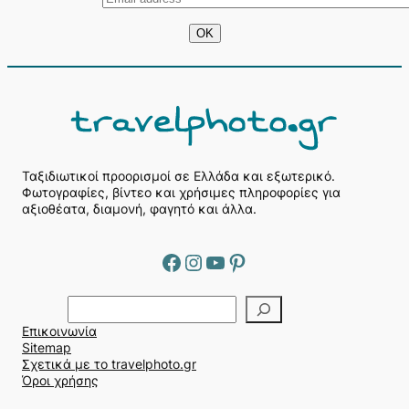
Ταξιδιωτικοί προορισμοί σε Ελλάδα και εξωτερικό.
Φωτογραφίες, βίντεο και χρήσιμες πληροφορίες για
αξιοθέατα, διαμονή, φαγητό και άλλα.
Facebook
Instagram
YouTube
Pinterest
Α
ν
Επικοινωνία
α
Sitemap
ζ
Σχετικά με το travelphoto.gr
ή
Όροι χρήσης
τ