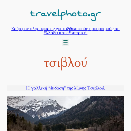
Μετάβαση
στο
περιεχόμενο
Χρήσιμες πληροφορίες για ταξιδιωτικούς προορισμούς σε
Ελλάδα και εξωτερικό.
τσιβλού
Η γαλλική “έκδοση” της λίμνης Τσιβλού.