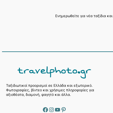
Ενημερωθείτε για νέα ταξίδια και
Α
ν
α
ζ
ή
Ταξιδιωτικοί προορισμοί σε Ελλάδα και εξωτερικό.
Φωτογραφίες, βίντεο και χρήσιμες πληροφορίες για
τ
αξιοθέατα, διαμονή, φαγητό και άλλα.
η
σ
η
Facebook
Instagram
YouTube
Pinterest