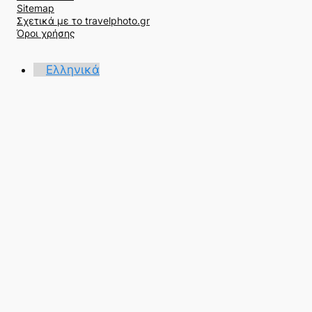
α
Sitemap
ζ
Σχετικά με το travelphoto.gr
ή
Όροι χρήσης
τ
η
Ελληνικά
σ
η