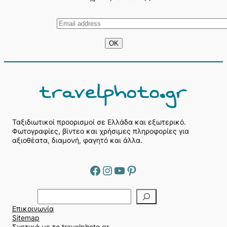
Ταξιδιωτικοί προορισμοί σε Ελλάδα και εξωτερικό.
Φωτογραφίες, βίντεο και χρήσιμες πληροφορίες για
αξιοθέατα, διαμονή, φαγητό και άλλα.
Facebook
Instagram
YouTube
Pinterest
Α
ν
Επικοινωνία
α
Sitemap
ζ
Σχετικά με το travelphoto.gr