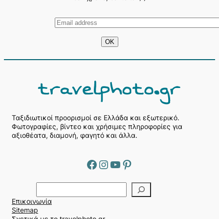
Ταξιδιωτικοί προορισμοί σε Ελλάδα και εξωτερικό.
Φωτογραφίες, βίντεο και χρήσιμες πληροφορίες για
αξιοθέατα, διαμονή, φαγητό και άλλα.
Facebook
Instagram
YouTube
Pinterest
Α
ν
Επικοινωνία
α
Sitemap
ζ
Σχετικά με το travelphoto.gr