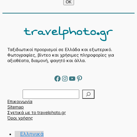
Ταξιδιωτικοί προορισμοί σε Ελλάδα και εξωτερικό.
Φωτογραφίες, βίντεο και χρήσιμες πληροφορίες για
αξιοθέατα, διαμονή, φαγητό και άλλα.
Facebook
Instagram
YouTube
Pinterest
Α
ν
Επικοινωνία
α
Sitemap
ζ
Σχετικά με το travelphoto.gr
ή
Όροι χρήσης
τ
η
Ελληνικά