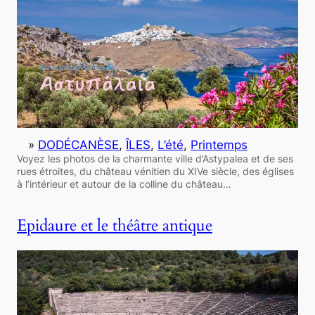
»
DODÉCANÈSE
, 
ÎLES
, 
L’été
, 
Printemps
Voyez les photos de la charmante ville d’Astypalea et de ses
rues étroites, du château vénitien du XIVe siècle, des églises
à l’intérieur et autour de la colline du château…
Epidaure et le théâtre antique