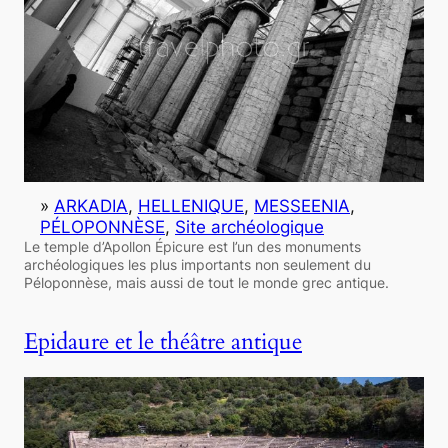
»
ARKADIA
, 
HELLENIQUE
, 
MESSEENIA
, 
PÉLOPONNÈSE
, 
Site archéologique
Le temple d’Apollon Épicure est l’un des monuments
archéologiques les plus importants non seulement du
Péloponnèse, mais aussi de tout le monde grec antique.
Epidaure et le théâtre antique