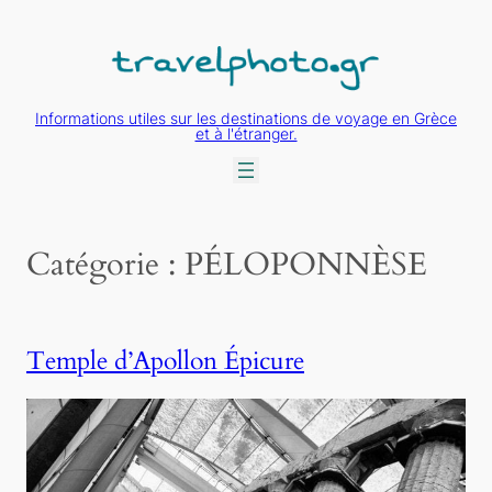
Aller
au
contenu
Informations utiles sur les destinations de voyage en Grèce
et à l'étranger.
Catégorie :
PÉLOPONNÈSE
Temple d’Apollon Épicure