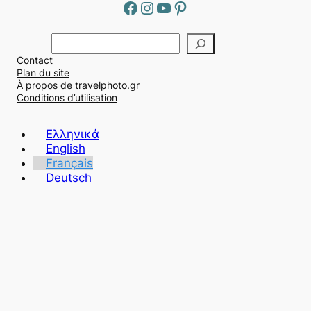
Facebook
Instagram
YouTube
Pinterest
Α
ν
Contact
α
Plan du site
ζ
À propos de travelphoto.gr
ή
Conditions d’utilisation
τ
η
Ελληνικά
σ
English
η
Français
Deutsch