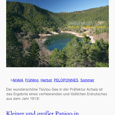
»
AHAIA
, 
Frühling
, 
Herbst
, 
PELOPONNES
, 
Sommer
Der wunderschöne Tsivlou-See in der Präfektur Achaia ist
das Ergebnis eines verheerenden und tödlichen Erdrutsches
aus dem Jahr 1913!
Kleiner und großer Papigo in