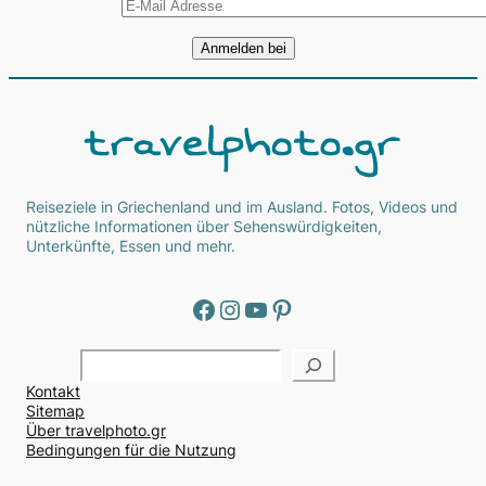
Reiseziele in Griechenland und im Ausland. Fotos, Videos und
nützliche Informationen über Sehenswürdigkeiten,
Unterkünfte, Essen und mehr.
Facebook
Instagram
YouTube
Pinterest
Α
ν
Kontakt
α
Sitemap
ζ
Über travelphoto.gr
ή
Bedingungen für die Nutzung
τ