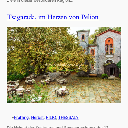
Ziele in dieser besonderen Region…
Tsagarada, im Herzen von Pelion
»
Frühling
, 
Herbst
, 
PILIO
, 
THESSALY
Die Heimat der Kentauren und Sommerresidenz der 12