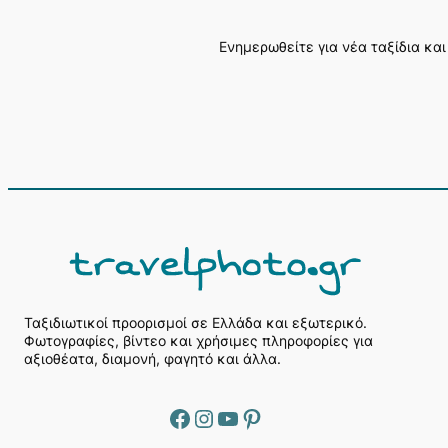
Ενημερωθείτε για νέα ταξίδια και
Α
ν
α
ζ
ή
Ταξιδιωτικοί προορισμοί σε Ελλάδα και εξωτερικό.
Φωτογραφίες, βίντεο και χρήσιμες πληροφορίες για
τ
αξιοθέατα, διαμονή, φαγητό και άλλα.
η
σ
η
Facebook
Instagram
YouTube
Pinterest