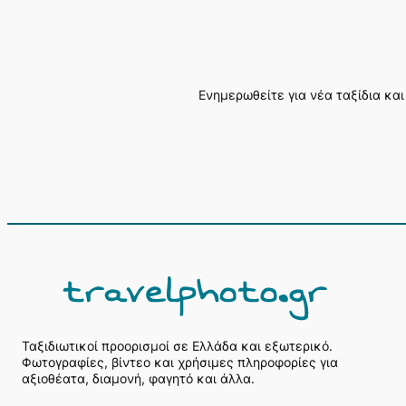
Ενημερωθείτε για νέα ταξίδια και
Α
ν
α
ζ
ή
Ταξιδιωτικοί προορισμοί σε Ελλάδα και εξωτερικό.
Φωτογραφίες, βίντεο και χρήσιμες πληροφορίες για
τ
αξιοθέατα, διαμονή, φαγητό και άλλα.
η
σ