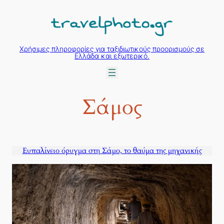
Μετάβαση
στο
περιεχόμενο
Χρήσιμες πληροφορίες για ταξιδιωτικούς προορισμούς σε
Ελλάδα και εξωτερικό.
Σάμος
Ευπαλίνειο όρυγμα στη Σάμο, το θαύμα της μηχανικής