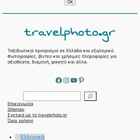
Ταξιδιωτικοί προορισμοί σε Ελλάδα και εξωτερικό.
Φωτογραφίες, βίντεο και χρήσιμες πληροφορίες για
αξιοθέατα, διαμονή, φαγητό και άλλα.
Facebook
Instagram
YouTube
Pinterest
Α
ν
Επικοινωνία
α
Sitemap
ζ
Σχετικά με το travelphoto.gr
ή
Όροι χρήσης
τ
η
Ελληνικά