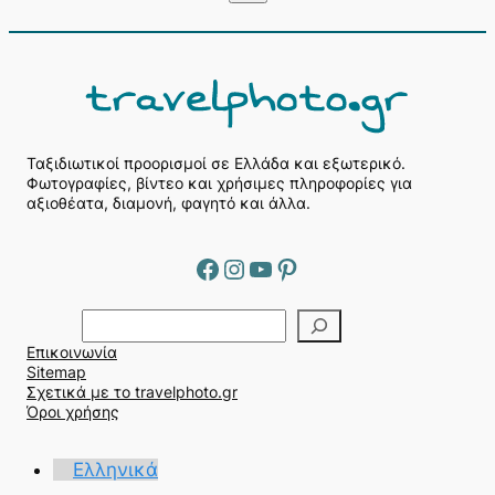
Ταξιδιωτικοί προορισμοί σε Ελλάδα και εξωτερικό.
Φωτογραφίες, βίντεο και χρήσιμες πληροφορίες για
αξιοθέατα, διαμονή, φαγητό και άλλα.
Facebook
Instagram
YouTube
Pinterest
Α
ν
Επικοινωνία
α
Sitemap
ζ
Σχετικά με το travelphoto.gr
ή
Όροι χρήσης
τ
η
Ελληνικά
σ