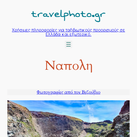
Μετάβαση
στο
περιεχόμενο
Χρήσιμες πληροφορίες για ταξιδιωτικούς προορισμούς σε
Ελλάδα και εξωτερικό.
Ναπολη
Φωτογραφίες από τον Βεζούβιο