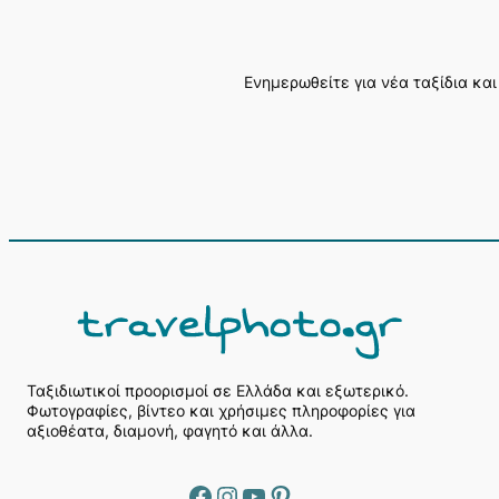
Ενημερωθείτε για νέα ταξίδια και
Α
ν
α
ζ
ή
Ταξιδιωτικοί προορισμοί σε Ελλάδα και εξωτερικό.
Φωτογραφίες, βίντεο και χρήσιμες πληροφορίες για
τ
αξιοθέατα, διαμονή, φαγητό και άλλα.
η
σ
η
Facebook
Instagram
YouTube
Pinterest