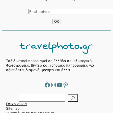
Ταξιδιωτικοί προορισμοί σε Ελλάδα και εξωτερικό.
Φωτογραφίες, βίντεο και χρήσιμες πληροφορίες για
αξιοθέατα, διαμονή, φαγητό και άλλα.
Facebook
Instagram
YouTube
Pinterest
Α
ν
Επικοινωνία
α
Sitemap
ζ
Σχετικά με το travelphoto.gr