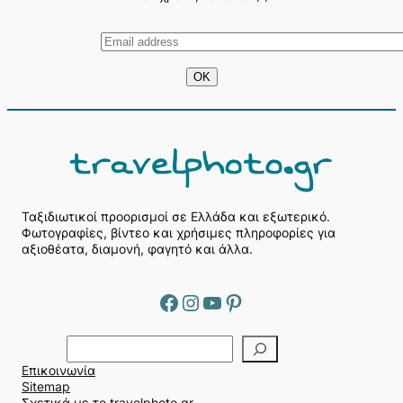
Ταξιδιωτικοί προορισμοί σε Ελλάδα και εξωτερικό.
Φωτογραφίες, βίντεο και χρήσιμες πληροφορίες για
αξιοθέατα, διαμονή, φαγητό και άλλα.
Facebook
Instagram
YouTube
Pinterest
Α
ν
Επικοινωνία
α
Sitemap
ζ
Σχετικά με το travelphoto.gr