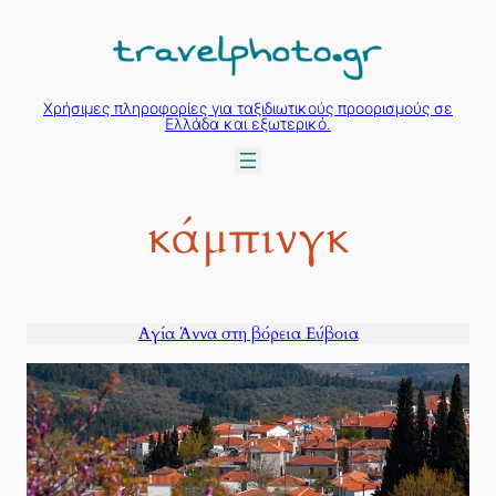
Μετάβαση
στο
περιεχόμενο
Χρήσιμες πληροφορίες για ταξιδιωτικούς προορισμούς σε
Ελλάδα και εξωτερικό.
κάμπινγκ
Αγία Άννα στη βόρεια Εύβοια