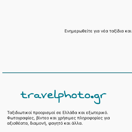
Ενημερωθείτε για νέα ταξίδια και
Α
ν
α
ζ
ή
Ταξιδιωτικοί προορισμοί σε Ελλάδα και εξωτερικό.
Φωτογραφίες, βίντεο και χρήσιμες πληροφορίες για
τ
αξιοθέατα, διαμονή, φαγητό και άλλα.
η
σ