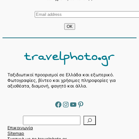
Ταξιδιωτικοί προορισμοί σε Ελλάδα και εξωτερικό.
Φωτογραφίες, βίντεο και χρήσιμες πληροφορίες για
αξιοθέατα, διαμονή, φαγητό και άλλα.
Facebook
Instagram
YouTube
Pinterest
Α
ν
Επικοινωνία
α
Sitemap
ζ
Σχετικά με το travelphoto.gr