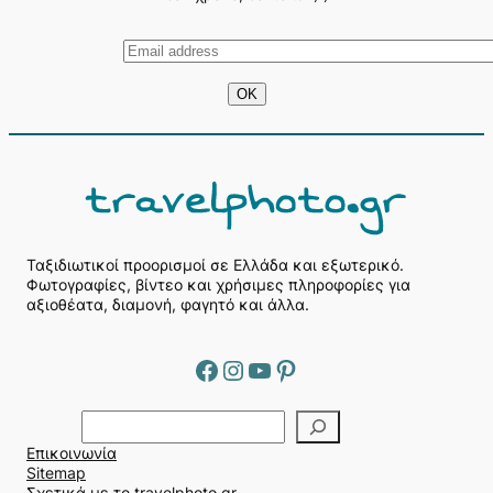
Ταξιδιωτικοί προορισμοί σε Ελλάδα και εξωτερικό.
Φωτογραφίες, βίντεο και χρήσιμες πληροφορίες για
αξιοθέατα, διαμονή, φαγητό και άλλα.
Facebook
Instagram
YouTube
Pinterest
Α
ν
Επικοινωνία
α
Sitemap
ζ
Σχετικά με το travelphoto.gr